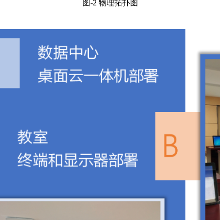
图-2 物理拓扑图