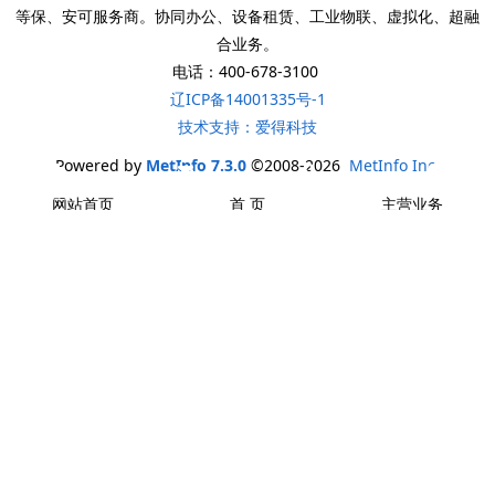
等保、安可服务商。协同办公、设备租赁、工业物联、虚拟化、超融
合业务。
电话：400-678-3100
辽ICP备14001335号-1
技术支持：爱得科技
Powered by
MetInfo 7.3.0
©2008-2026
MetInfo Inc.
电话咨询
邮件咨询
在线地图
QQ客服
网站首页
首 页
主营业务
解决方案
成功案例
关于我们
国产桌面终端怎样得到用户的“芳心”
2022-03-09
为“中国芯”默默付出的国产BIOS
2022-02-07
X86和ARM架构区别以及“中国芯”未来发展
2021-11-23
等保、密用、关基傻傻分不清楚
2021-10-25
论数据安全的重要性
2021-10-25
工业互联网安全发展现状
2022-08-01